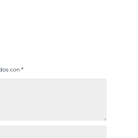
ados con
*