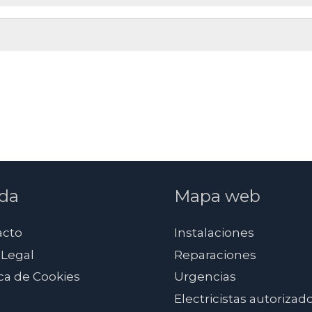
da
Mapa web
acto
Instalaciones
 Legal
Reparaciones
ica de Cookies
Urgencias
Electricistas autorizad