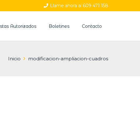
Llame ahora al 609 471 158
cistas Autorizados
Boletines
Contacto
Inicio
modificacion-ampliacion-cuadros